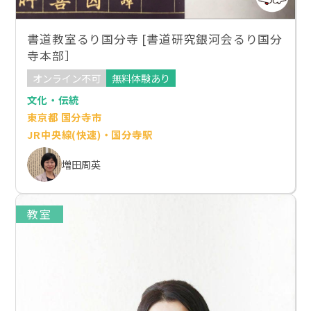
書道教室るり国分寺 [書道研究銀河会るり国分
寺本部］
オンライン不可
無料体験あり
文化・伝統
東京都 国分寺市
JR中央線(快速)・国分寺駅
増田周英
教室