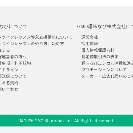
なびについて
GMO趣味なび株式会社に
ンラインレッスン導入支援講座について
運営会社
ンラインレッスンのやり方、始め方
採用情報
催する
個人情報保護方針
室運営者の方へ
特定商取引法の表示
責事項／利用規約
趣味なびエシカル消費推進
イドライン
プロモーションについて
部送信について
メーカー・広告代理店のご
くある質問
問い合わせ
© 2026 GMO Shuminavi Inc. All Rights Reserved.