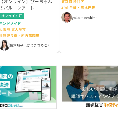
【オンライン】ぴーちゃん
東京都 渋谷区
のバルーンアート
JR山手線・恵比寿駅
オンライン可
yoko mineshima
ハンドメイド
大阪府 東大阪市
近鉄奈良線・河内花園駅
榛木裕子（はりきひろこ）