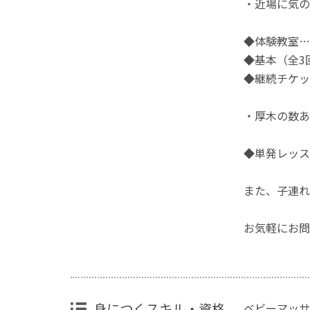
・近場に気の
◆体験教室…2
◆基本（全3回
◆継続チケット
・厚木の数あ
◆単発レッスン
また、子連れ
お気軽にお問
身につくスキル・資格
ベビーマッサ