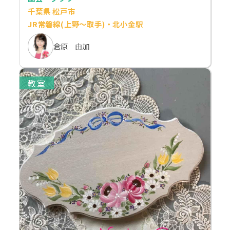
千葉県 松戸市
JR常磐線(上野～取手)・北小金駅
倉原 由加
教室