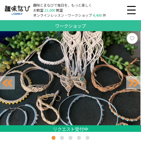
趣味とまなびで毎日を、もっと楽しく
お教室
21,000
教室
オンラインレッスン・ワークショップ
4,400
件
ワークショップ
リクエスト受付中
リクエスト受付中
リクエスト受付中
リクエスト受付中
リクエスト受付中
リクエスト受付中