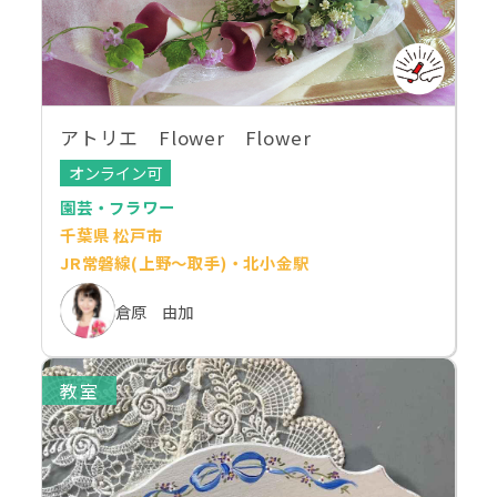
アトリエ Flower Flower
オンライン可
園芸・フラワー
千葉県 松戸市
JR常磐線(上野～取手)・北小金駅
倉原 由加
教室