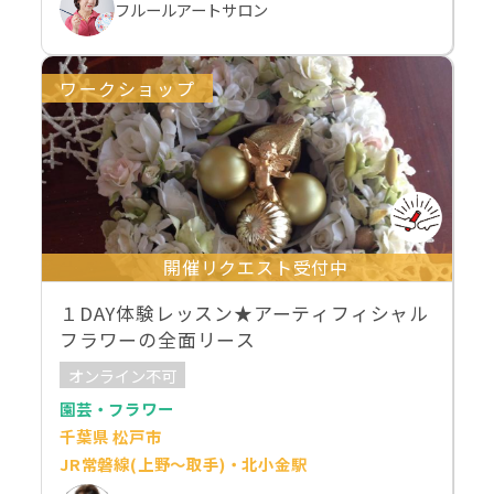
フルールアートサロン
ワークショップ
開催リクエスト受付中
１DAY体験レッスン★アーティフィシャル
フラワーの全面リース
オンライン不可
園芸・フラワー
千葉県 松戸市
JR常磐線(上野～取手)・北小金駅