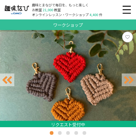
趣味とまなびで毎日を、もっと楽しく
お教室
21,000
教室
オンラインレッスン・ワークショップ
4,400
件
ワークショップ
リクエスト受付中
リクエスト受付中
リクエスト受付中
リクエスト受付中
リクエスト受付中
リクエスト受付中