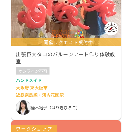
開催リクエスト受付中
出張巨大タコのバルーンアート作り体験教
室
オンライン不可
ハンドメイド
大阪府 東大阪市
近鉄奈良線・河内花園駅
榛木裕子（はりきひろこ）
ワークショップ