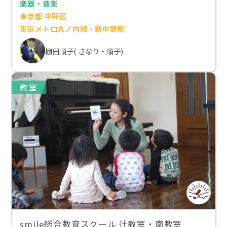
楽器・音楽
東京都 中野区
東京メトロ丸ノ内線・新中野駅
棚田順子( さなり・順子)
教室
smile総合教育スクール 辻教室・南教室