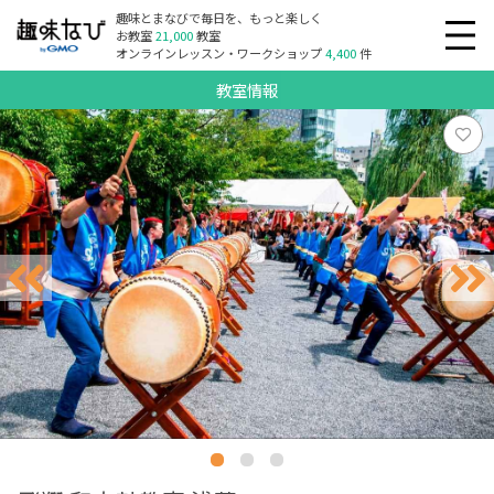
趣味とまなびで毎日を、もっと楽しく
お教室
21,000
教室
オンラインレッスン・ワークショップ
4,400
件
教室情報