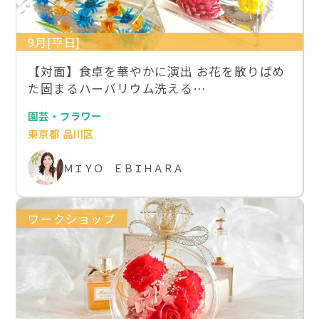
9月[平日]
【対面】食卓を華やかに演出 お花を散りばめ
た固まるハーバリウム洗える…
園芸・フラワー
東京都 品川区
ＭＩＹＯ ＥＢＩＨＡＲＡ
ワークショップ