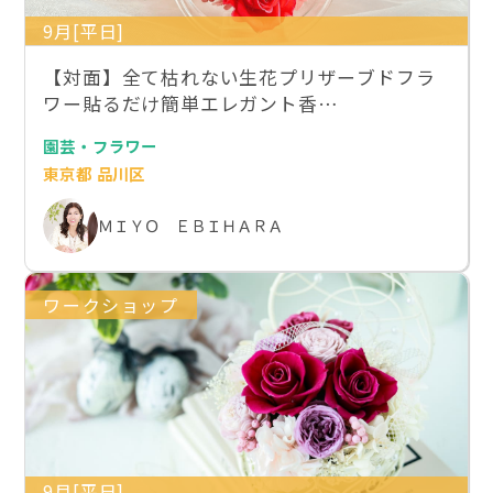
9月[平日]
【対面】全て枯れない生花プリザーブドフラ
ワー貼るだけ簡単エレガント香…
園芸・フラワー
東京都 品川区
ＭＩＹＯ ＥＢＩＨＡＲＡ
ワークショップ
9月[平日]