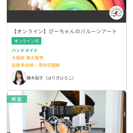
【オンライン】ぴーちゃんのバルーンアート
オンライン可
ハンドメイド
大阪府 東大阪市
近鉄奈良線・河内花園駅
榛木裕子（はりきひろこ）
教室