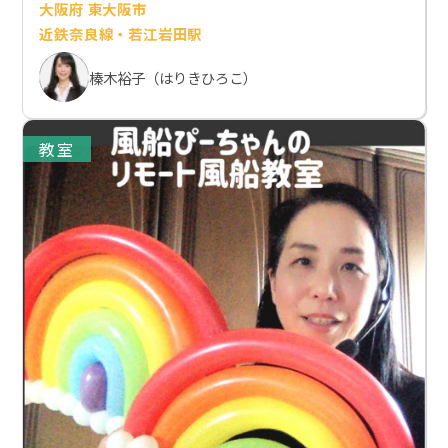
大阪府 東大阪市
近鉄奈良線・若江岩田駅
榛木裕子（はりきひろこ）
教室