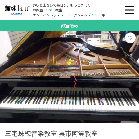
趣味とまなびで毎日を、もっと楽しく
お教室
21,000
教室
オンラインレッスン・ワークショップ
4,400
件
教室情報
三宅珠穂音楽教室 呉市阿賀教室