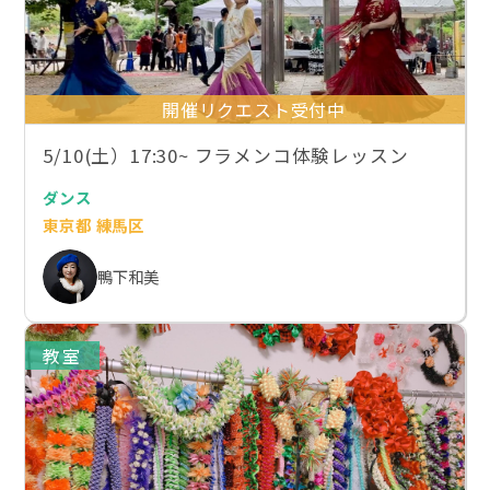
開催リクエスト受付中
5/10(土）17:30~ フラメンコ体験レッスン
ダンス
東京都 練馬区
鴨下和美
教室