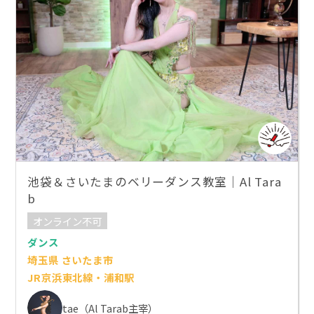
池袋＆さいたまのベリーダンス教室｜Al Tara
b
オンライン不可
ダンス
埼玉県 さいたま市
JR京浜東北線・浦和駅
tae（Al Tarab主宰）