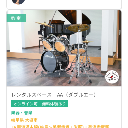
教室
レンタルスペース AA（ダブルエー）
オンライン可
無料体験あり
楽器・音楽
岐阜県 大垣市
JR東海道本線(岐阜～美濃赤坂・米原)・美濃赤坂駅