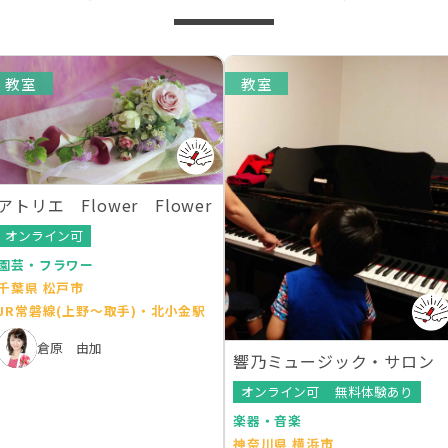
教室
教室
アトリエ Flower Flower
オンライン可
園芸・フラワー
千葉県 松戸市
JR常磐線(上野～取手)・北小金駅
倉原 由加
響乃ミュージック・サロン
オンライン可
無料体験あり
楽器・音楽
神奈川県 横浜市