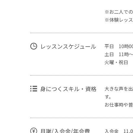
※お二人での
※体験レッス
レッスンスケジュール
平日 10時0
土日 11時～
火曜・祝日 
身につくスキル・資格
大きな声を出
す。
お仕事時や普
月謝/入会金/年会費
入会金 11,0