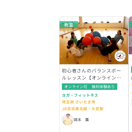
教室
初心者さんのバランスボー
ルレッスン【オンラインレ
ッスンあり】
オンライン可
無料体験あり
ヨガ・フィットネス
埼玉県 さいたま市
JR京浜東北線・大宮駅
岡本 薫