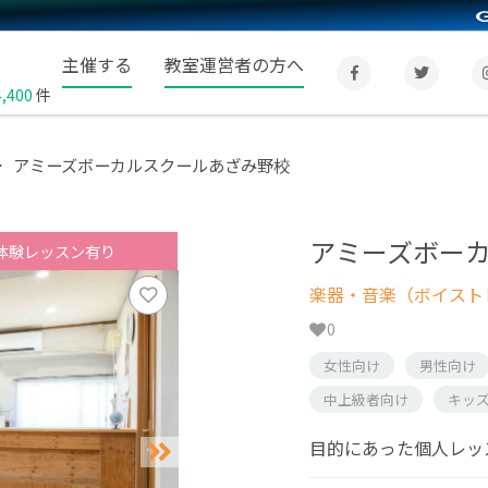
主催する
教室運営者の方へ
4,400
件
アミーズボーカルスクールあざみ野校
アミーズボー
体験レッスン有り
楽器・音楽（ボイスト
0
女性向け
男性向け
中上級者向け
キッ
目的にあった個人レッ