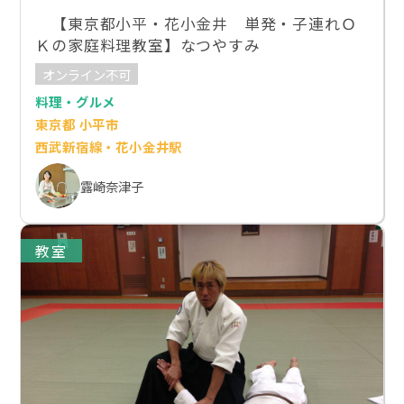
【東京都小平・花小金井 単発・子連れＯ
Ｋの家庭料理教室】なつやすみ
オンライン不可
料理・グルメ
東京都 小平市
西武新宿線・花小金井駅
露崎奈津子
教室