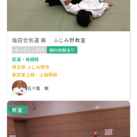
塩田合気道 風 ふじみ野教室
オンライン不可
無料体験あり
武道・格闘技
埼玉県 ふじみ野市
東武東上線・上福岡駅
五十嵐 敏
教室