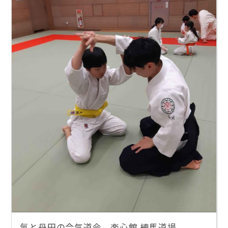
氣と丹田の合気道会 楽心館 練馬道場