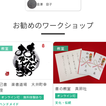
金澤 容子
お勧めのワークショップ
教室
教室
己書 楽書道場 大井町幸
書の教室 真鈴社
座
オンライン可
オンライン可
無料体験あり
文化・伝統
ハンドメイド