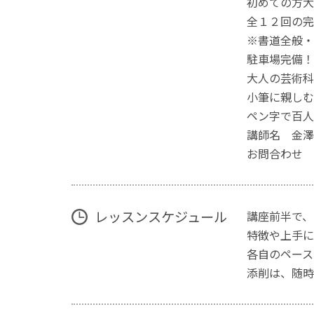
初めての方大
全１２回の完
※書道全般・
駐車場完備！
大人の芸術科書
小筆に親しむ 
ペン字で百人一
講師名 金澤
お問合わせ 坂
レッスンスケジュール
講座前半で、
特徴や上手に
各自のペース
添削は、随時