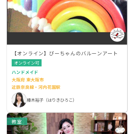
【オンライン】ぴーちゃんのバルーンアート
オンライン可
ハンドメイド
大阪府 東大阪市
近鉄奈良線・河内花園駅
榛木裕子（はりきひろこ）
教室