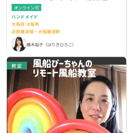
オンライン可
ハンドメイド
大阪府 大阪市
近鉄難波線・大阪難波駅
榛木裕子（はりきひろこ）
教室