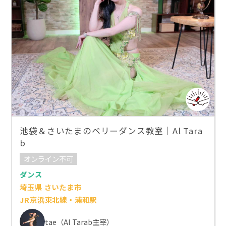
池袋＆さいたまのベリーダンス教室｜Al Tara
b
オンライン不可
ダンス
埼玉県 さいたま市
JR京浜東北線・浦和駅
tae（Al Tarab主宰）