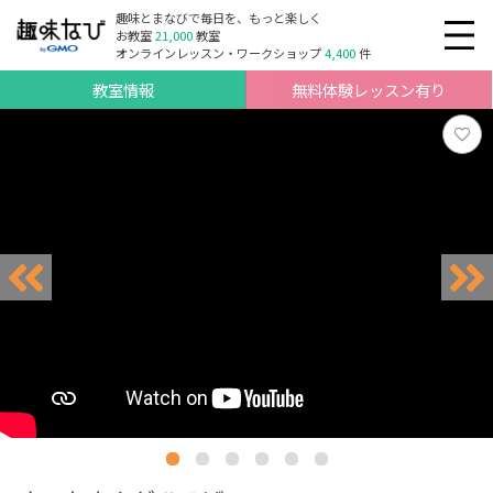
趣味とまなびで毎日を、もっと楽しく
お教室
21,000
教室
オンラインレッスン・ワークショップ
4,400
件
教室情報
無料体験レッスン有り