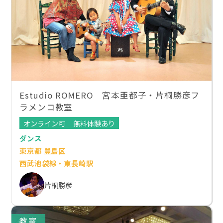
Estudio ROMERO 宮本亜都子・片桐勝彦フ
ラメンコ教室
オンライン可
無料体験あり
ダンス
東京都 豊島区
西武池袋線・東長崎駅
片桐勝彦
教室