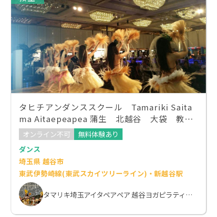
タヒチアンダンススクール Tamariki Saita
ma Aitaepeapea 蒲生 北越谷 大袋 教
室 WAnest
オンライン不可
無料体験あり
ダンス
埼玉県 越谷市
東武伊勢崎線(東武スカイツリーライン)・新越谷駅
タマリキ埼玉アイタペアペア 越谷ヨガピラティススクール