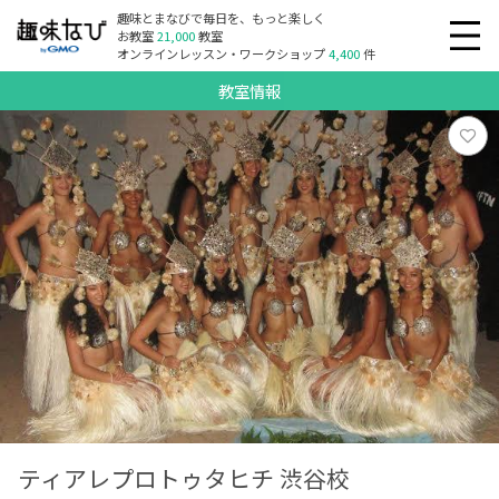
趣味とまなびで毎日を、もっと楽しく
お教室
21,000
教室
オンラインレッスン・ワークショップ
4,400
件
教室情報
ティアレプロトゥタヒチ 渋谷校