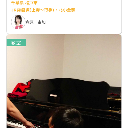
千葉県 松戸市
JR常磐線(上野～取手)・北小金駅
倉原 由加
教室