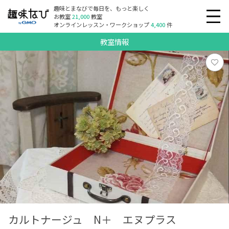
趣味とまなびで毎日を、もっと楽しく
お教室
21,000
教室
オンラインレッスン・ワークショップ
4,400
件
教室情報
カルトナージュ N＋ エヌプラス