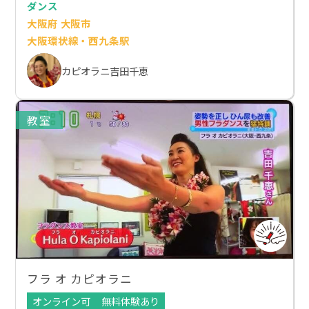
ダンス
大阪府 大阪市
大阪環状線・西九条駅
カピオラニ吉田千恵
教室
フラ オ カピオラニ
オンライン可
無料体験あり