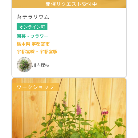
開催リクエスト受付中
苔テラリウム
オンライン可
園芸・フラワー
栃木県 宇都宮市
宇都宮線・宇都宮駅
川内理枝
ワークショップ