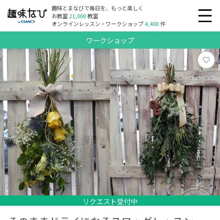
趣味とまなびで毎日を、もっと楽しく
お教室
21,000
教室
オンラインレッスン・ワークショップ
4,400
件
ワークショップ
リクエスト受付中
リクエスト受付中