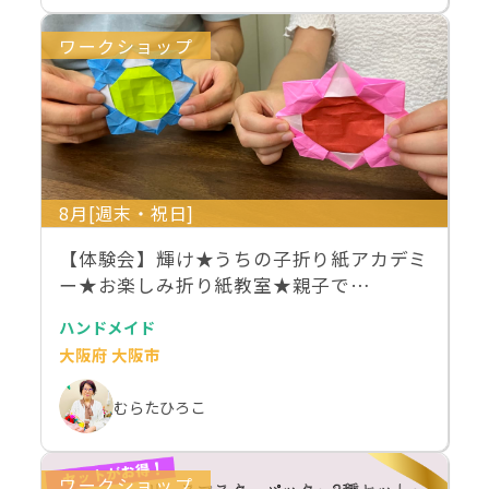
ワークショップ
8月[週末・祝日]
【体験会】輝け★うちの子折り紙アカデミ
ー★お楽しみ折り紙教室★親子で…
ハンドメイド
大阪府 大阪市
むらたひろこ
ワークショップ