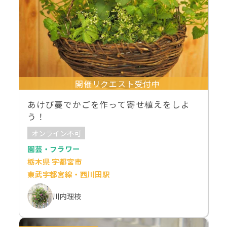
開催リクエスト受付中
あけび蔓でかごを作って寄せ植えをしよ
う！
オンライン不可
園芸・フラワー
栃木県 宇都宮市
東武宇都宮線・西川田駅
川内理枝