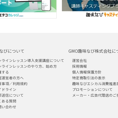
なびについて
GMO趣味なび株式会社に
ンラインレッスン導入支援講座について
運営会社
ンラインレッスンのやり方、始め方
採用情報
催する
個人情報保護方針
室運営者の方へ
特定商取引法の表示
責事項／利用規約
趣味なびエシカル消費推進
イドライン
プロモーションについて
部送信について
メーカー・広告代理店のご
くある質問
問い合わせ