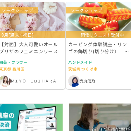
ワークショップ
ワークショップ
9月[週末・祝日]
開催リクエスト受付中
【対面】大人可愛いオール
カービング体験講座・リン
プリザのフェミニンリース
ゴの飾切り(切り分け） 初
心者の方におススメ
園芸・フラワー
ハンドメイド
東京都 品川区
茨城県 つくば市
ＭＩＹＯ ＥＢＩＨＡＲＡ
鬼丸信乃