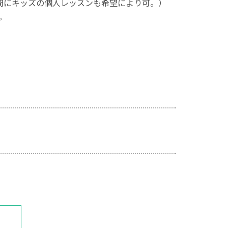
別時間にキッズの個人レッスンも希望により可。）
。