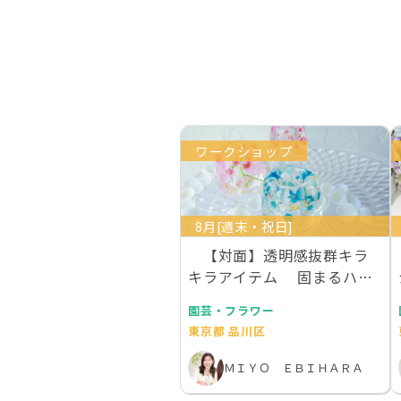
ワークショップ
8月[週末・祝日]
【対面】透明感抜群キラ
キラアイテム 固まるハー
バリウムで作るデス…
園芸・フラワー
東京都 品川区
ＭＩＹＯ ＥＢＩＨＡＲＡ