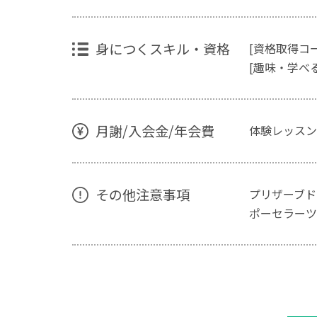
身につくスキル・資格
[資格取得コ
[趣味・学べ
月謝/入会金/年会費
体験レッスン
その他注意事項
プリザーブド
ポーセラーツ