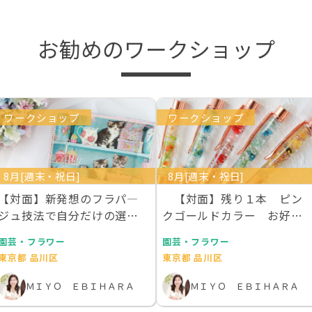
お勧めのワークショップ
ワークショップ
ワークショップ
8月[週末・祝日]
8月[週末・祝日]
【対面】新発想のフラパ―
【対面】残り１本 ピン
ジュ技法で自分だけの選ん
クゴールドカラー お好き
でエレガントトレー作…
な本物のお花を１００…
園芸・フラワー
園芸・フラワー
東京都 品川区
東京都 品川区
ＭＩＹＯ ＥＢＩＨＡＲＡ
ＭＩＹＯ ＥＢＩＨＡＲＡ