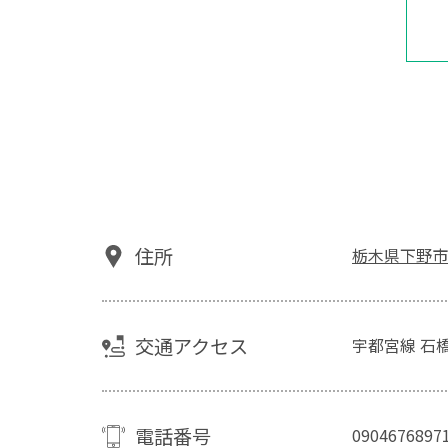
住所
栃木県下野市上
交通アクセス
宇都宮線 石
電話番号
0904676897