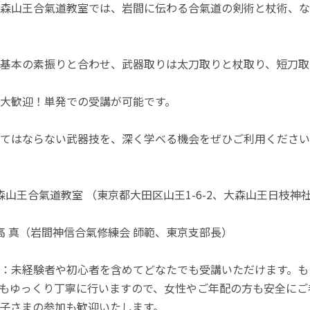
森山王合氣道教室では、岩間に伝わる合氣道の剣術と杖術、な
基本の素振りと合わせ、武器取りは太刀取りと杖取り、短刀取
大歓迎！単発での受講が可能です。
てはならない武器技を、深く学べる機会をぜひご利用ください
大森山王合氣道教室 （東京都大田区山王1-6-2、大森山王日枝神
大高 真（岩間神信合氣修練会 師範、東京支部長）
：未経験者や初心者を含めてどなたでも受講いただけます。も
もゆっくり丁寧に行いますので、女性やご年配の方も安全にご
子さまの参加も歓迎いたします。