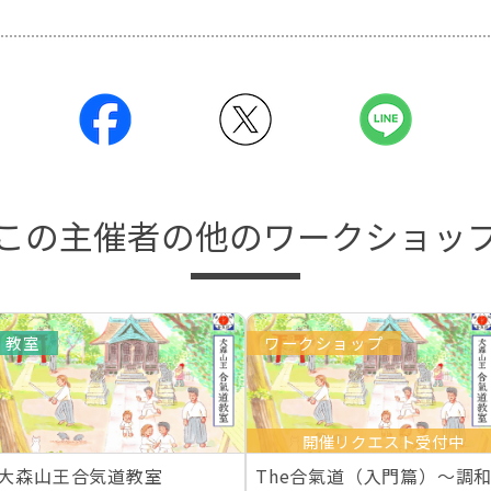
この主催者の他のワークショッ
教室
ワークショップ
開催リクエスト受付中
大森山王合気道教室
The合氣道（入門篇）～調