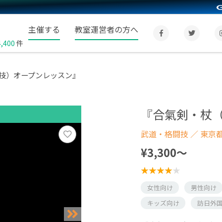
主催する
教室運営者の方へ
4,400
件
技）オープンレッスン』
『合氣剣・杖
武道・格闘技
／ 東京
¥3,300〜
女性向け
男性向け
キッズ向け
訪日外