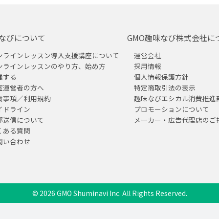
なびについて
GMO趣味なび株式会社に
ンラインレッスン導入支援講座について
運営会社
ンラインレッスンのやり方、始め方
採用情報
催する
個人情報保護方針
室運営者の方へ
特定商取引法の表示
責事項／利用規約
趣味なびエシカル消費推進
イドライン
プロモーションについて
部送信について
メーカー・広告代理店のご
くある質問
問い合わせ
© 2026 GMO Shuminavi Inc. All Rights Reserved.