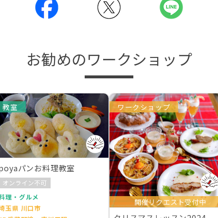
お勧めのワークショップ
教室
ワークショップ
poyaパンお料理教室
オンライン不可
料理・グルメ
開催リクエスト受付中
埼玉県 川口市
クリスマスレッスン2024