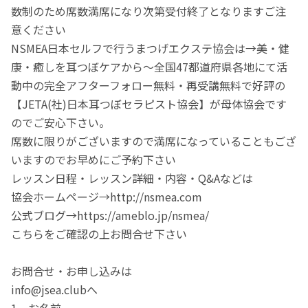
数制のため席数満席になり次第受付終了となりますご注
意ください
NSMEA日本セルフで行うまつげエクステ協会は→美・健
康・癒しを耳つぼケアから～全国47都道府県各地にて活
動中の完全アフターフォロー無料・再受講無料で好評の
【JETA(社)日本耳つぼセラピスト協会】が母体協会です
のでご安心下さい。
席数に限りがございますので満席になっていることもござ
いますのでお早めにご予約下さい
レッスン日程・レッスン詳細・内容・Q&Aなどは
協会ホームページ→http://nsmea.com
公式ブログ→https://ameblo.jp/nsmea/
こちらをご確認の上お問合せ下さい
お問合せ・お申し込みは
info@jsea.clubへ