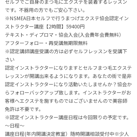
セルフでご自身のまつ毛にエクステを装着するレッスン
です。不器用の方でもご安心下さい。
※NSMEA日本セルフで行うまつげエクステ協会認定イン
ストラクター講座【2時間】59400円
テキスト・ディプロマ・協会入会(入会費年会費無料）
アフターフォロー・再受講無期限無料
※認定講師講座受講の方は必ずセルフレッスンを受講下
さい
認定インストラクターになりますとセルフまつ毛エクステ
レッスンが開講出来るようになります。あなたの街で是非
認定インストラクターになり活動いたしませんか？協会か
らフォローバックアップ致します。インストラクターがお
客様へエクステを施すものではございませんので美容師
免許は不要です。
※認定インストラクター講座日程は今回限りの予定です。
～日程～
講座日程(年内開講決定教室）随時開講相談受付中※少人