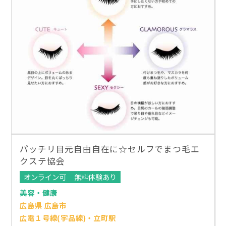
パッチリ目元自由自在に☆セルフでまつ毛エ
クステ協会
オンライン可
無料体験あり
美容・健康
広島県 広島市
広電１号線(宇品線)・立町駅