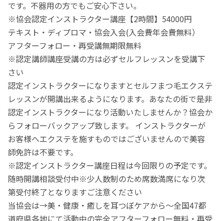
です。不器用の方でもご安心下さい。
※協会認定インストラクター講座【2時間】54000円
テキスト・ディプロマ・協会入会(入会費年会費無料）
アフターフォロー・再受講無期限無料
※認定講師講座受講の方は必ずセルフレッスンを受講下
さい
認定インストラクターになりますとセルフまつ毛エクステ
レッスンが開講出来るようになります。あなたの街で是非
認定インストラクターになり活動いたしませんか？協会か
らフォローバックアップ致します。 インストラクターが
お客様へエクステを施すものではございませんので美容
師免許は不要です。
※認定インストラクター講座日程は今回限りの予定です。
随時開講相談受付中※少人数制のため席数満席になり次
第受付終了となりますご注意ください
当協会は→美・健康・癒しを耳つぼケアから～全国47都
道府県各地にて活動中の完全アフターフォロー無料・再受