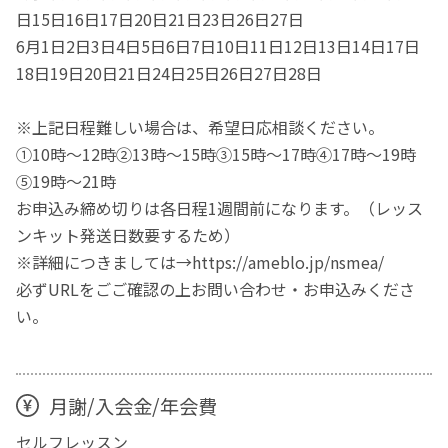
日15日16日17日20日21日23日26日27日
6月1日2日3日4日5日6日7日10日11日12日13日14日17日
18日19日20日21日24日25日26日27日28日
※上記日程難しい場合は、希望日応相談ください。
①10時～12時②13時～15時③15時～17時④17時～19時
⑤19時～21時
お申込み締め切りは各日程1週間前になります。（レッス
ンキット発送日数要するため）
※詳細につきましては→https://ameblo.jp/nsmea/
必ずURLをごご確認の上お問い合わせ・お申込みくださ
い。
月謝/入会金/年会費
セルフレッスン