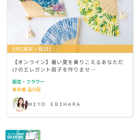
9月[週末・祝日]
【オンライン】暑い夏を乗りこえるあなただ
けのエレガント扇子を作りませ…
園芸・フラワー
東京都 品川区
ＭＩＹＯ ＥＢＩＨＡＲＡ