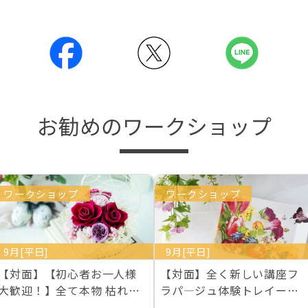
お勧めのワークショップ
ワークショップ
ワークショップ
9月[平日]
9月[平日]
【対面】【初心者お一人様
【対面】全く新しい講座フ
大歓迎！】全て本物 枯れな
ラパ―ジュ体験トレイー２
い生花プリザーブド…
枚作成 ライセンス１…