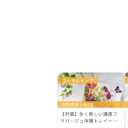
ワークショップ
8月[週末・祝日]
【対面】全く新しい講座フ
ラパ―ジュ体験トレイー２
枚作成 ライセンス１…