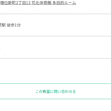
増位新町2丁目12 花北体育館 多目的ルーム
里駅 徒歩1分
1
この教室に問い合わせる