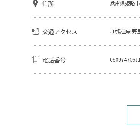
住所
兵庫県姫路市
交通アクセス
JR播但線 野
電話番号
0809747061