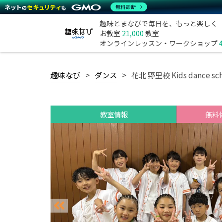
無料診断
趣味とまなびで毎日を、もっと楽しく
お教室
21,000
教室
オンラインレッスン・ワークショップ
趣味なび
ダンス
花北 野里校 Kids dance sch
教室情報
無料