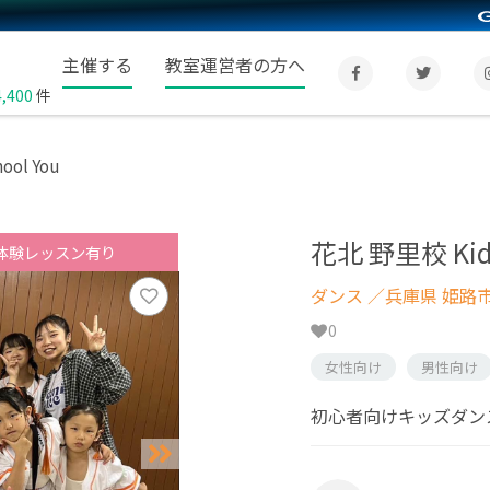
主催する
教室運営者の方へ
4,400
件
ool You
花北 野里校 Kids 
体験レッスン有り
ダンス
／兵庫県 姫路
0
女性向け
男性向け
初心者向けキッズダン