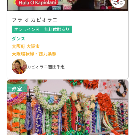
フラ オ カピオラニ
オンライン可
無料体験あり
ダンス
大阪府 大阪市
大阪環状線・西九条駅
カピオラニ吉田千恵
教室