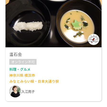
温石会
オンライン不可
料理・グルメ
神奈川県 横浜市
みなとみらい線・日本大通り駅
入江亮子