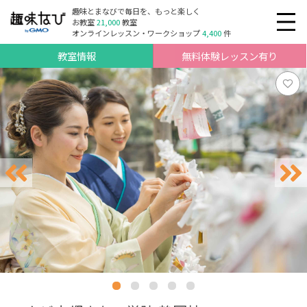
趣味とまなびで毎日を、もっと楽しく
お教室
21,000
教室
オンラインレッスン・ワークショップ
4,400
件
教室情報
無料体験レッスン有り