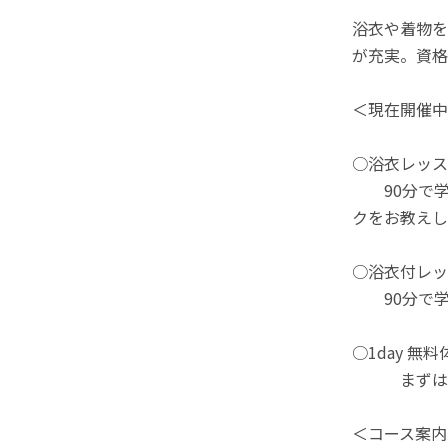
浴衣や着物を
が充実。資格
＜現在開催中
○浴衣レッスン
90分で学
クをお教えし
○浴衣付レッス
90分で学
○1day 無
まずは無料
＜コース案内