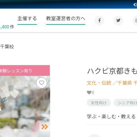
主催する
教室運営者の方へ
4,400
件
 千葉校
ハクビ京都きも
体験レッスン有り
文化・伝統
／千葉県 
0
女性向け
シニア向
学ぶ・楽しむ・教える