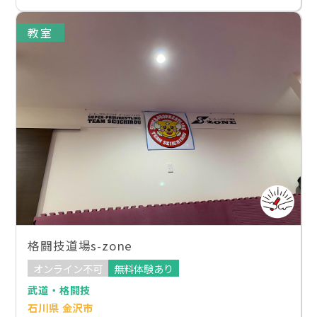
教室
格闘技道場s-zone
オンライン不可
無料体験あり
武道・格闘技
石川県 金沢市