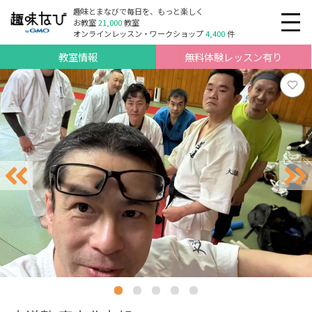
趣味とまなびで毎日を、もっと楽しく
お教室
21,000
教室
オンラインレッスン・ワークショップ
4,400
件
教室情報
無料体験レッスン有り