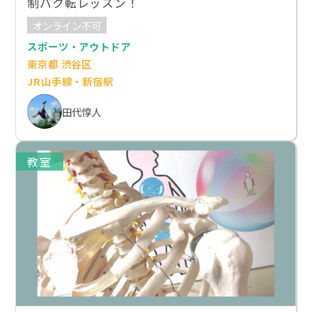
制バク転レッスン！
オンライン不可
スポーツ・アウトドア
東京都 渋谷区
JR山手線・新宿駅
田代惇人
教室