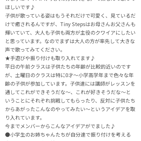
ほしいです♪
子供が歌っている姿はもうそれだけで可愛く、見ているだ
けで癒されるんですが、Tiny Stepsはお母さんお父さんも
輝いていて、大人も子供も両方が主役のクワイアにしたい
と思っています。なのでまずは大人の方が率先して大きな
声で歌ってみてください。
★手遊びや振り付けも取り入れてます♪
平日の午前クラスは子供たちの年齢が比較的近いのです
が、土曜日のクラスは特に0才～小学高学年まで色々な年
齢の子供が参加しています。子供達には講師がレッスンを
通してこれができそうだな～、これが好きそうだな～と
いうことにそれぞれ挑戦してもらったり、反対に子供たち
からあがったこんなのやってみたい～というアイデアを取
り入れています。
今までメンバーからこんなアイデアがでました♪
●小学生のお姉ちゃんたちが自分達で振り付けを考える