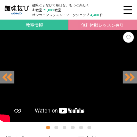
趣味とまなびで毎日を、もっと楽しく
お教室
21,000
教室
オンラインレッスン・ワークショップ
4,400
件
教室情報
無料体験レッスン有り