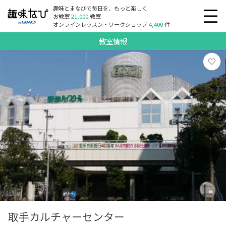
趣味とまなびで毎日を、もっと楽しく
お教室
21,000
教室
オンラインレッスン・ワークショップ
4,400
件
教室情報
取手カルチャーセンター