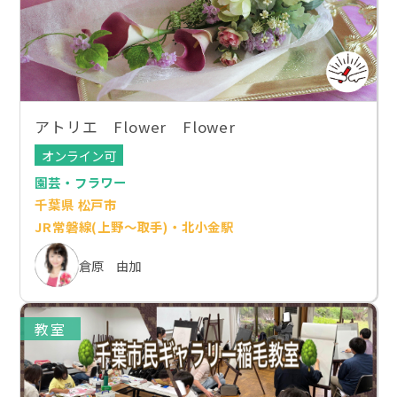
アトリエ Flower Flower
オンライン可
園芸・フラワー
千葉県 松戸市
JR常磐線(上野～取手)・北小金駅
倉原 由加
教室