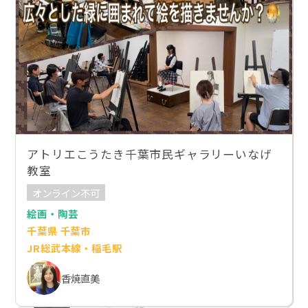
アトリエこうたき千葉市民ギャラリーいなげ
教室
オンライン不可
絵画・陶芸
千葉県 千葉市
JR総武本線・稲毛駅
香焼直美