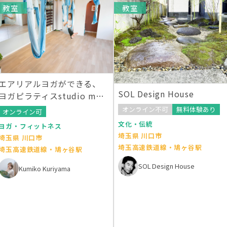
教室
教室
エアリアルヨガができる、
SOL Design House
ヨガピラティスstudio moa
ni
オンライン不可
無料体験あり
オンライン可
文化・伝統
ヨガ・フィットネス
埼玉県 川口市
埼玉県 川口市
埼玉高速鉄道線・鳩ヶ谷駅
埼玉高速鉄道線・鳩ヶ谷駅
SOL Design House
Kumiko Kuriyama