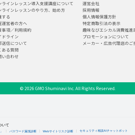
ンラインレッスン導入支援講座について
運営会社
ンラインレッスンのやり方、始め方
採用情報
催する
個人情報保護方針
室運営者の方へ
特定商取引法の表示
責事項／利用規約
趣味なびエシカル消費推進
イドライン
プロモーションについて
部送信について
メーカー・広告代理店のご
くある質問
問い合わせ
© 2026 GMO Shuminavi Inc. All Rights Reserved.