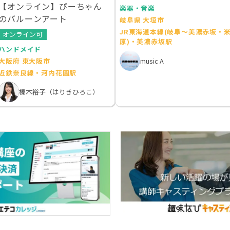
【オンライン】ぴーちゃん
楽器・音楽
のバルーンアート
岐阜県 大垣市
JR東海道本線(岐阜～美濃赤坂・
オンライン可
原)・美濃赤坂駅
ハンドメイド
music A
大阪府 東大阪市
近鉄奈良線・河内花園駅
榛木裕子（はりきひろこ）