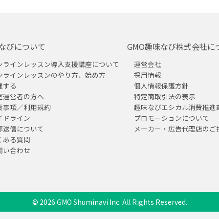
なびについて
GMO趣味なび株式会社に
ンラインレッスン導入支援講座について
運営会社
ンラインレッスンのやり方、始め方
採用情報
催する
個人情報保護方針
室運営者の方へ
特定商取引法の表示
責事項／利用規約
趣味なびエシカル消費推進
イドライン
プロモーションについて
部送信について
メーカー・広告代理店のご
くある質問
問い合わせ
© 2026 GMO Shuminavi Inc. All Rights Reserved.