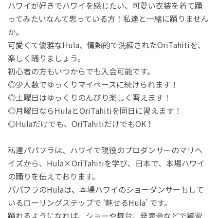
ハワイが好きでハワイを感じたい、可愛い衣装を着て踊
ってみたいなんて思っている方！私達と一緒に踊りません
か。
可愛くて優雅なHula、情熱的で洗練されたOriTahitiを、
楽しく踊りましょう。
初心者の方もいつからでも入会可能です。
◎少人数でゆっくりマイペースに続けられます！
◎土曜日はゆっくりのんびり楽しく習えます！
◎月曜日ならHulaとOriTahitiを同日に習えます！
◎Hulaだけでも、OriTahitiだけでもOK！
私達パパフラは、ハワイで現役のプロダンサーのマリヘ
イズから、Hula×OriTahitiを学び、日本で、本場ハワイ
の踊りを伝えております。
パパフラのHulaは、本場ハワイのショーダンサーもして
いるローリングステップで ‘魅せるHula’ です。
踊れるようになれば、ショーや舞台、発表会などで練習