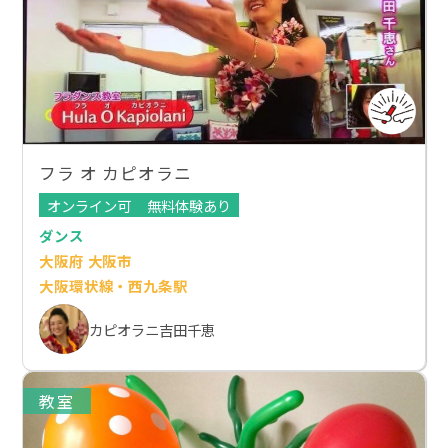
フラ オ カピオラニ
オンライン可
無料体験あり
ダンス
大阪府 大阪市
大阪環状線・西九条駅
カピオラニ吉田千恵
教室