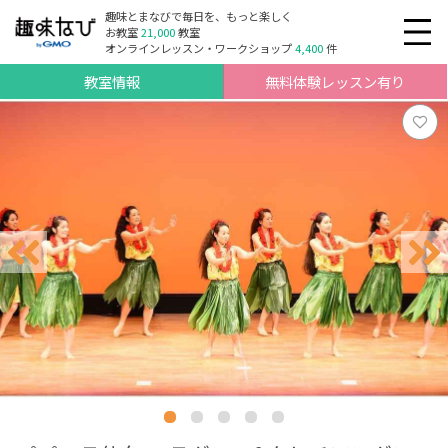
趣味とまなびで毎日を、もっと楽しく
お教室
21,000
教室
オンラインレッスン・ワークショップ
4,400
件
教室情報
無料体験レッスン有り