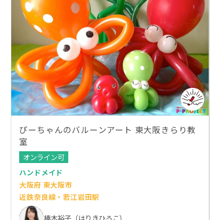
ぴーちゃんのバルーンアート 東大阪きらり教
室
オンライン可
ハンドメイド
大阪府 東大阪市
近鉄奈良線・若江岩田駅
榛木裕子（はりきひろこ）