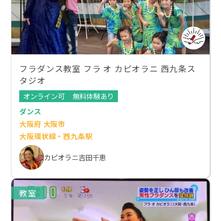
フラダンス教室 フラ オ カピオラニ 西九条ス
タジオ
オンライン可
無料体験あり
ダンス
大阪府 大阪市
大阪環状線・西九条駅
カピオラニ吉田千恵
教室