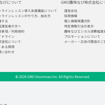
なびについて
GMO趣味なび株式会社に
ンラインレッスン導入支援講座について
運営会社
ンラインレッスンのやり方、始め方
採用情報
催する
個人情報保護方針
室運営者の方へ
特定商取引法の表示
責事項／利用規約
趣味なびエシカル消費推進
イドライン
プロモーションについて
部送信について
メーカー・広告代理店のご
くある質問
問い合わせ
© 2026 GMO Shuminavi Inc. All Rights Reserved.