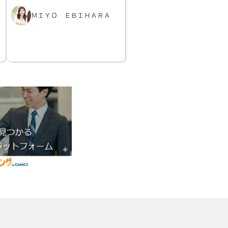
ＭＩＹＯ ＥＢＩＨＡＲＡ