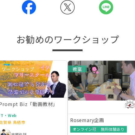
お勧めのワークショップ
ワークショップ
教室
Prompt Biz「動画教材」
IT・Web
Rosemary企画
佐賀県 鳥栖市
オンライン可
無料体験あり
吉原弘訓