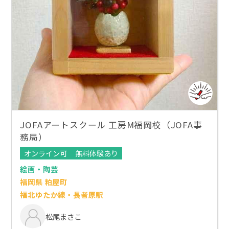
JOFAアートスクール 工房M福岡校（JOFA事
務局）
オンライン可
無料体験あり
絵画・陶芸
福岡県 粕屋町
福北ゆたか線・長者原駅
松尾まさこ