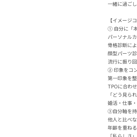
一緒に過ごし
【イメージコ
① 自分に「
パーソナルカ
骨格診断によ
顔型パーツ診
流行に振り回
② 印象をコ
第一印象を整
TPOに合わ
「どう見られ
婚活・仕事・
③自分軸を持
他人と比べな
年齢を重ねる
「私らしさ」