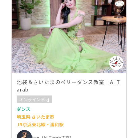
池袋＆さいたまのベリーダンス教室｜Al T
arab
オンライン不可
ダンス
埼玉県 さいたま市
JR京浜東北線・浦和駅
tae（Al Tarab主宰）