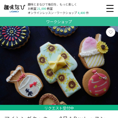
趣味とまなびで毎日を、もっと楽しく
お教室
21,000
教室
オンラインレッスン・ワークショップ
4,400
件
ワークショップ
リクエスト受付中
リクエスト受付中