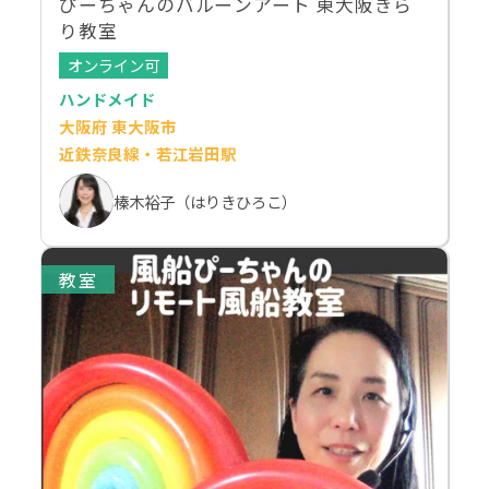
ぴーちゃんのバルーンアート 東大阪きら
り教室
オンライン可
ハンドメイド
大阪府 東大阪市
近鉄奈良線・若江岩田駅
榛木裕子（はりきひろこ）
教室