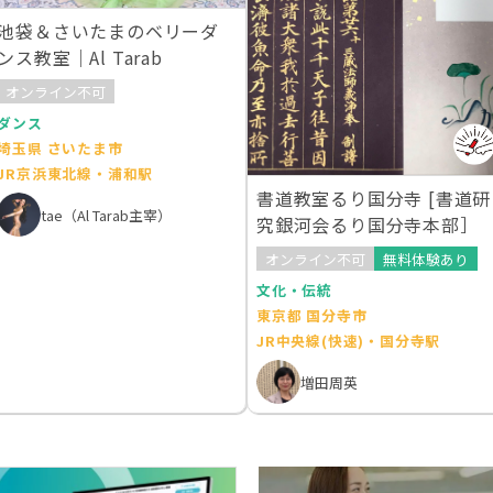
池袋＆さいたまのベリーダ
ンス教室｜Al Tarab
オンライン不可
ダンス
埼玉県 さいたま市
JR京浜東北線・浦和駅
書道教室るり国分寺 [書道研
tae（Al Tarab主宰）
究銀河会るり国分寺本部］
オンライン不可
無料体験あり
文化・伝統
東京都 国分寺市
JR中央線(快速)・国分寺駅
増田周英