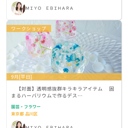
ＭＩＹＯ ＥＢＩＨＡＲＡ
ワークショップ
9月[平日]
【対面】透明感抜群キラキラアイテム 固
まるハーバリウムで作るデス…
園芸・フラワー
東京都 品川区
ＭＩＹＯ ＥＢＩＨＡＲＡ