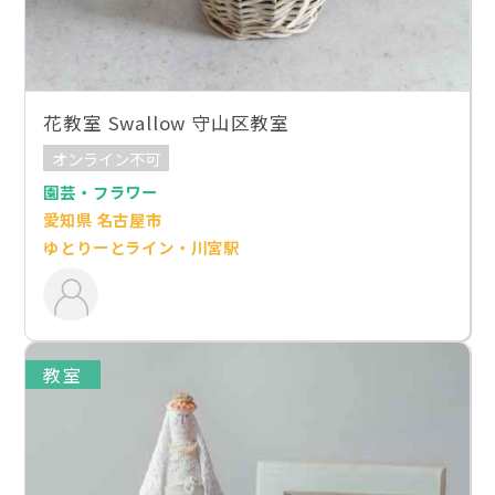
花教室 Swallow 守山区教室
オンライン不可
園芸・フラワー
愛知県 名古屋市
ゆとりーとライン・川宮駅
教室