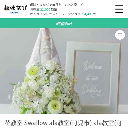
趣味とまなびで毎日を、もっと楽しく
お教室
21,000
教室
オンラインレッスン・ワークショップ
4,400
件
教室情報
花教室 Swallow ala教室(可児市) ala教室(可