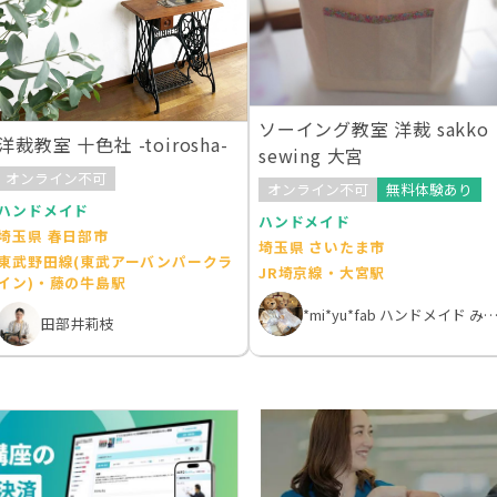
ソーイング教室 洋裁 sakko
洋裁教室 十色社 -toirosha-
sewing 大宮
オンライン不可
オンライン不可
無料体験あり
ハンドメイド
ハンドメイド
埼玉県 春日部市
埼玉県 さいたま市
東武野田線(東武アーバンパークラ
JR埼京線・大宮駅
イン)・藤の牛島駅
*mi*yu*fab ハンドメイド みゆフ
田部井莉枝