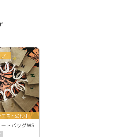
プ
ップ
クエスト受付中
ートバッグWS
可