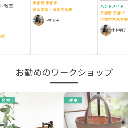
京都府 京都市
ト教室
ハンドメイド
京阪本線・清水五条駅
京都府 京都市
京都市営地下鉄
小林明子
小林明子
条駅
お勧めのワークショップ
教室
教室