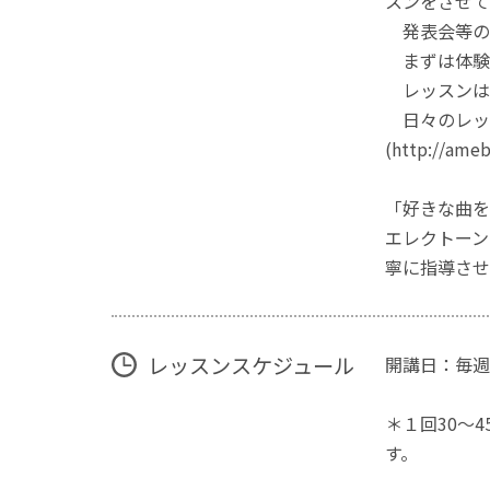
スンをさせて
発表会等の
まずは体験レ
レッスンは、
日々のレッ
(http://a
「好きな曲を
エレクトーン
寧に指導させ
レッスンスケジュール
開講日：毎週
＊１回30～
す。