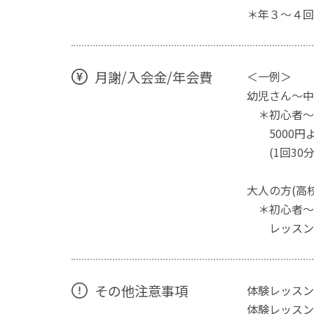
＊年３～４回
月謝/入会金/年会費
＜一例＞
幼児さん～中
＊初心者
5000円よ
(1回30分
大人の方(高
＊初心者～
レッスン４
その他注意事項
体験レッスン
体験レッスン