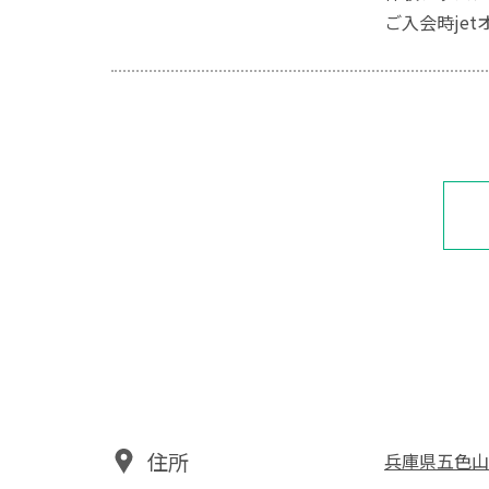
ご入会時je
住所
兵庫県五色山