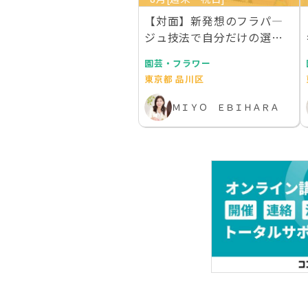
【対面】新発想のフラパ―
ジュ技法で自分だけの選ん
でエレガントトレー作…
園芸・フラワー
東京都 品川区
ＭＩＹＯ ＥＢＩＨＡＲＡ