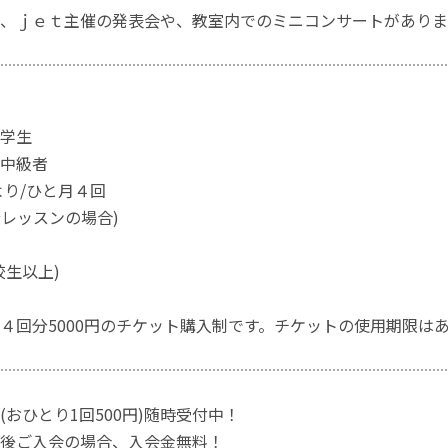
、ｊｅｔ主催の発表会や、教室内でのミニコンサートがありま
学生
～中級者
り/ひと月４回
レッスンの場合)
校生以上)
回分5000円のチケット購入制です。チケットの使用期限は
(おひとり1回500円)随時受付中！
後ご入会の場合、入会金無料！