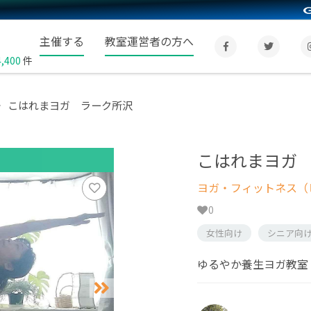
主催する
教室運営者の方へ
4,400
件
こはれまヨガ ラーク所沢
こはれまヨガ
ヨガ・フィットネス（
0
女性向け
シニア向
ゆるやか養生ヨガ教室