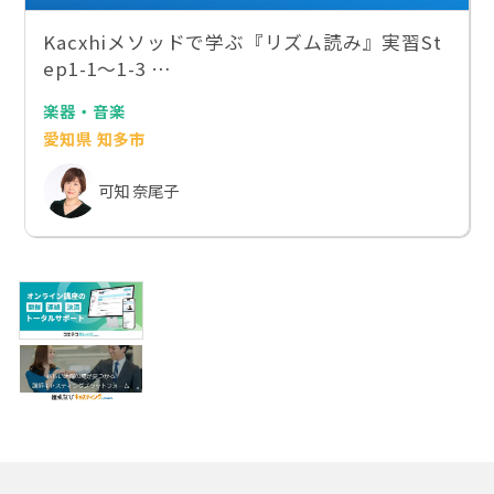
Kacxhiメソッドで学ぶ『リズム読み』実習St
ep1-1〜1-3 …
楽器・音楽
愛知県 知多市
可知 奈尾子