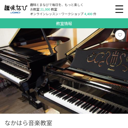
趣味とまなびで毎日を、もっと楽しく
お教室
21,000
教室
オンラインレッスン・ワークショップ
4,400
件
教室情報
なかはら音楽教室