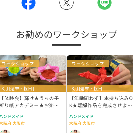
お勧めのワークショップ
ワークショップ
ワークショップ
8月[週末・祝日]
8月[週末・祝日]
【体験会】輝け★うちの子
【年齢問わず】本持ち込みO
折り紙アカデミー★お楽し
K★難解作品を完成させよう
み折り紙教室★親子で…
★おりがみくらす…
ハンドメイド
ハンドメイド
大阪府 大阪市
大阪府 大阪市