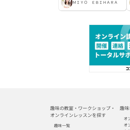
ＭＩＹＯ ＥＢＩＨＡＲＡ
趣味の教室・ワークショップ・
趣味
オンラインレッスンを探す
オ
オ
趣味一覧