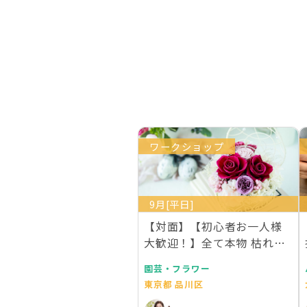
ワークショップ
9月[平日]
【対面】【初心者お一人様
大歓迎！】全て本物 枯れな
い生花プリザーブド…
園芸・フラワー
東京都 品川区