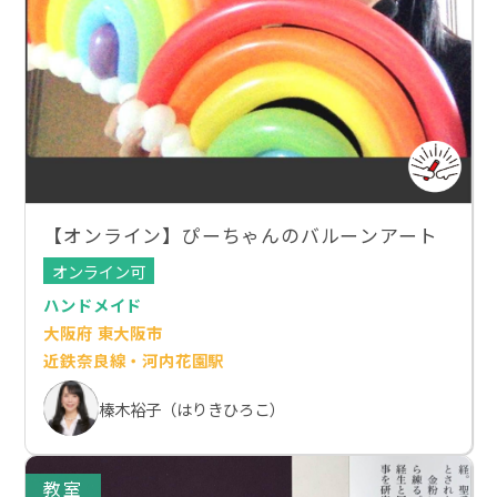
【オンライン】ぴーちゃんのバルーンアート
オンライン可
ハンドメイド
大阪府 東大阪市
近鉄奈良線・河内花園駅
榛木裕子（はりきひろこ）
教室