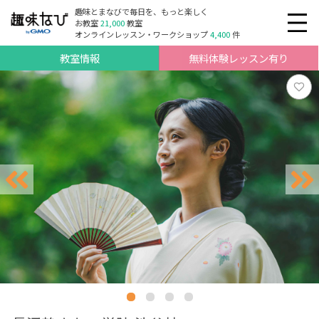
趣味とまなびで毎日を、もっと楽しく
お教室
21,000
教室
オンラインレッスン・ワークショップ
4,400
件
教室情報
無料体験レッスン有り