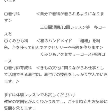
います
〇着付科 ＜自分で着物が着られるようになりま
す＞
三日間短期/12回レッスン等 多コー
ス有
〇くみひも科 ＜和のハンドメイド 「組紐」を絹
糸、台を使って組んでアクセサリーや帯締を作ります＞
くみひもアクセサリーコース/帯締コ
ース
〇着付師育成科 ＜きもの文化に関りながらお仕事とし
て活躍できる着付師。着付けの技術をしっかり学んでいき
ます。＞
まずは体験レッスンでお試しください♪
教室の雰囲気がよくわかりますし、ご不明な点もお気軽に
質問を承ります！