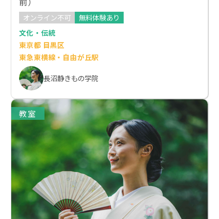
前）
オンライン不可
無料体験あり
文化・伝統
東京都 目黒区
東急東横線・自由が丘駅
長沼静きもの学院
教室