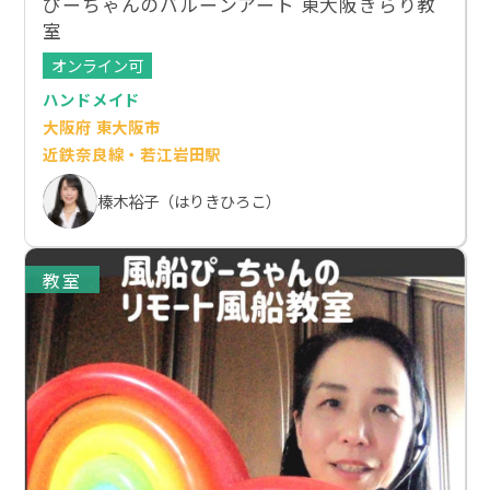
ぴーちゃんのバルーンアート 東大阪きらり教
室
オンライン可
ハンドメイド
大阪府 東大阪市
近鉄奈良線・若江岩田駅
榛木裕子（はりきひろこ）
教室