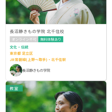
長沼静きもの学院 北千住校
オンライン不可
無料体験あり
文化・伝統
東京都 足立区
JR常磐線(上野～取手)・北千住駅
長沼静きもの学院
教室