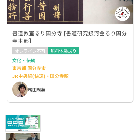
書道教室るり国分寺 [書道研究銀河会るり国分
寺本部］
オンライン不可
無料体験あり
文化・伝統
東京都 国分寺市
JR中央線(快速)・国分寺駅
増田周英