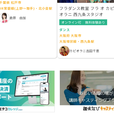
千葉県 松戸市
フラダンス教室 フラ オ カ
JR常磐線(上野～取手)・北小金駅
オラニ 西九条スタジオ
倉原 由加
オンライン可
無料体験あり
ダンス
大阪府 大阪市
大阪環状線・西九条駅
カピオラニ吉田千恵