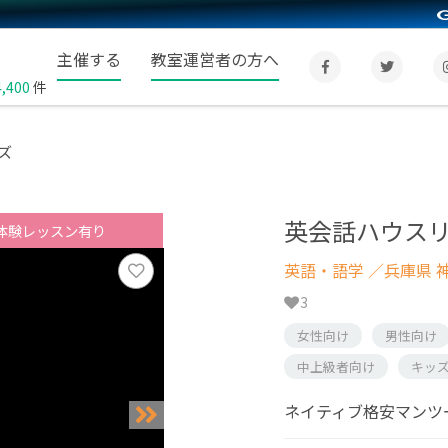
主催する
教室運営者の方へ
4,400
件
ズ
英会話ハウス
体験レッスン有り
英語・語学
／兵庫県 
3
女性向け
男性向け
中上級者向け
キッ
ネイティブ格安マンツ