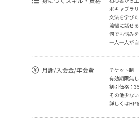
身につくスキル・資格
初心者から上
ボキャブラリ
文法を学びた
流暢に話せる
何でも悩みを
一人一人が自
月謝/入会金/年会費
チケット制
有効期限無し
割引価格：35
その他少ない
詳しくはHP