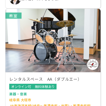
教室
レンタルスペース AA（ダブルエー）
オンライン可
無料体験あり
楽器・音楽
岐阜県 大垣市
JR東海道本線(岐阜～美濃赤坂・米原)・美濃赤坂駅