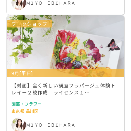
ＭＩＹＯ ＥＢＩＨＡＲＡ
ワークショップ
9月[平日]
【対面】全く新しい講座フラパ―ジュ体験ト
レイー２枚作成 ライセンス１…
園芸・フラワー
東京都 品川区
ＭＩＹＯ ＥＢＩＨＡＲＡ