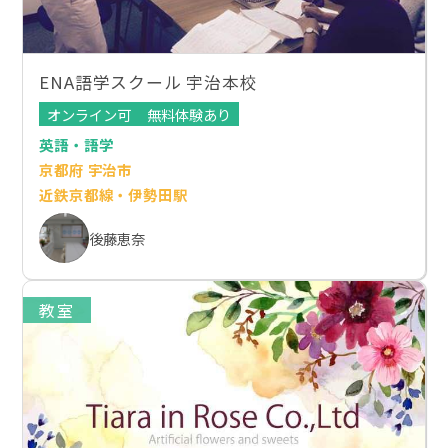
ENA語学スクール 宇治本校
オンライン可
無料体験あり
英語・語学
京都府 宇治市
近鉄京都線・伊勢田駅
後藤恵奈
教室