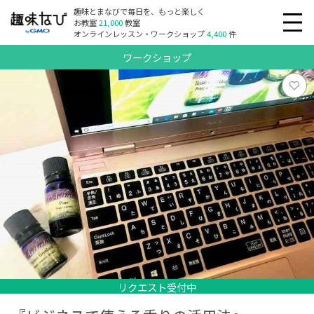
趣味とまなびで毎日を、もっと楽しく
お教室
21,000
教室
オンラインレッスン・ワークショップ
4,400
件
ワークショップ
リクエスト受付中
リクエスト受付中