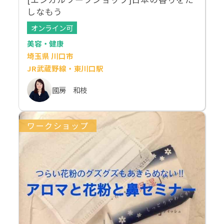
しなもう
オンライン可
美容・健康
埼玉県 川口市
JR武蔵野線・東川口駅
國房 和枝
ワークショップ