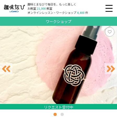
趣味とまなびで毎日を、もっと楽しく
お教室
21,000
教室
オンラインレッスン・ワークショップ
4,400
件
ワークショップ
リクエスト受付中
リクエスト受付中
リクエスト受付中